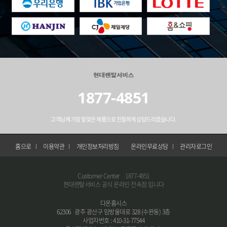
1877-4851
고객님께 가장 알맞은 제품으로 친절하게 상담드리겠습니다.
홈으로
이용약관
개인정보처리방침
온라인무료상담
관리자로그인
Customer Center
1877-4851
현대렌탈서비스 공식 온라인 전속점 입니다
다온홈시스
62306 광주 광산구 임방울대로 328 (수완동) 3층
사업자번호 : 410-31-77544