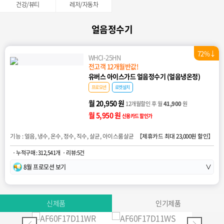
건강/뷰티
레저/자동차
얼음정수기
72%↓
WHCI-25HN
전고객 12개월반값!
유버스 아이스가드 얼음정수기 (얼음냉온정)
프로모션
로켓설치
월 20,950 원
12개월할인 후 월
41,900
원
월 5,950 원
신용카드 할인가
기능 : 얼음, 냉수, 온수, 정수, 직수, 살균, 아이스룸살균 【
제휴카드 최대 23,000원 할인
】
· 누적구매 : 312,541개
· 리뷰:5건
8월 프로모션 보기
∨
신제품
인기제품