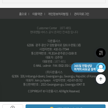
홈으로
이용약관
개인정보처리방침
관리자로그인
Customer Center
1877-4851
현대렌탈서비스 공식 온라인 전속점 입니다
다온홈시스
62306 광주 광산구 임방울대로 328 (수완동) 3층
사업자번호 : 410-31-77544
가입
통신판매번호 : 제 2014-광주광산-0169 호
후기
대표자 : 김주현
대표번호 :
1877-4851
E-MAIL : admin FAX: 0502-350-1134
365일 친절상담
최적의 AI요금 설계
(주)다온홈시스
62306 328, Imbangul-daero, Gwangsan-gu, Gwangju, Republic of Korea
대표자 : kim ju hyeon 사업자번호 : 410-87-05732
통신판매번호 : 2015-Gwangsan-gu, Gwangju-0047 호
COPYRIGHT © 다온홈시스 All Right Reserved.