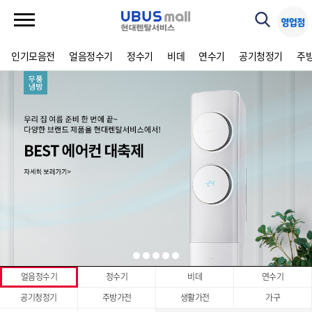
인기모음전
얼음정수기
정수기
비데
연수기
공기청정기
주
얼음정수기
정수기
비데
연수기
공기청정기
주방가전
생활가전
가구