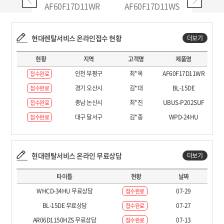
AF60F17D11WR
AF60F17D11WS
AF70F17D11
현대렌탈서비스 온라인접수 현황
더보기
현황
지역
고객명
제품명
인천 부평구
최*옥
AF60F17D11WR
접수완료
경기 오산시
김*대
BL-15DE
접수완료
충남 논산시
최*진
UBUS-P202SUF
접수완료
대구 달서구
김*종
WPD-24HU
접수완료
현대렌탈서비스 온라인 무료상담
더보기
타이틀
현황
날짜
WHCD-34HU 무료상담
07-29
접수완료
BL-15DE 무료상담
07-27
접수완료
AR06D1150HZS 무료상담
07-13
접수완료